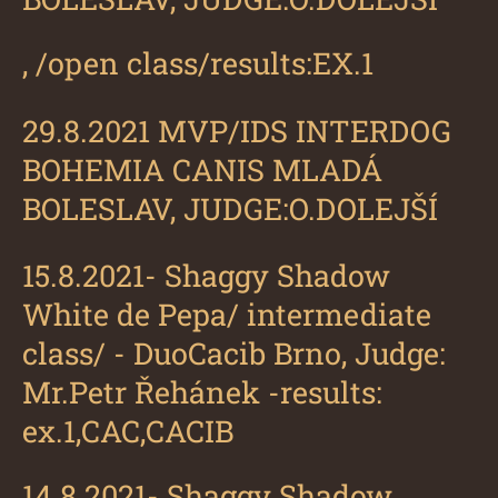
, /open class/results:EX.1
29.8.2021 MVP/IDS INTERDOG
BOHEMIA CANIS MLADÁ
BOLESLAV, JUDGE:O.DOLEJŠÍ
15.8.2021-
Shaggy Shadow
White de Pepa
/ intermediate
class/ - DuoCacib Brno, Judge:
Mr.Petr Řehánek -results:
ex.1,CAC,CACIB
14.8.2021-
Shaggy Shadow