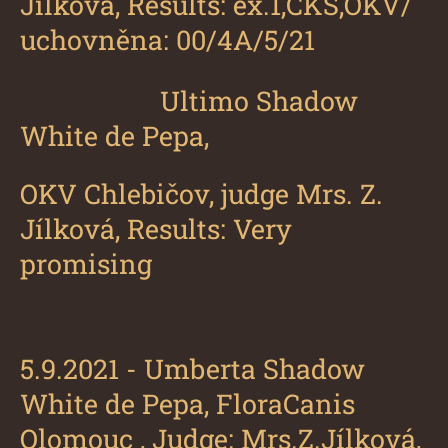
Jílková, Results: ex.1,ČKŠ,OKV/
uchovněna: 00/4A/5/21
Ultimo Shadow
White de Pepa
,
OKV Chlebičov, judge Mrs. Z.
Jílková, Results: Very
promising
5.9.2021 -
Umberta Shadow
White de Pepa
, FloraCanis
Olomouc , Judge: Mrs.Z.Jílková,