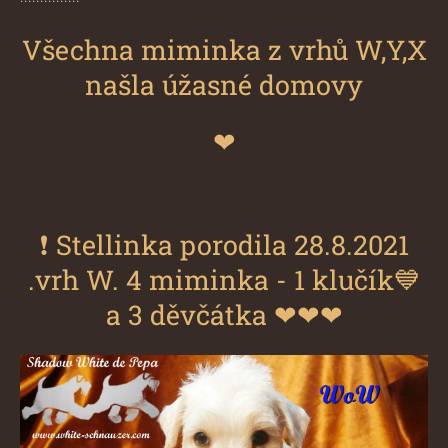
Všechna miminka z vrhů W,Y,X
našla úžasné domovy
❤
❗
Stellinka porodila 28.8.2021
.vrh W. 4 miminka - 1 klučík💙
a 3 děvčátka ❤❤❤