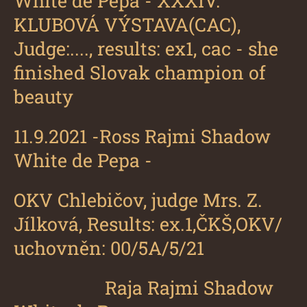
White de Pepa
- XXXIV.
KLUBOVÁ VÝSTAVA(CAC),
Judge:...., results: ex1, cac - she
finished Slovak champion of
beauty
11.9.2021 -
Ross Rajmi Shadow
White de Pepa
-
OKV Chlebičov, judge Mrs. Z.
Jílková, Results: ex.1,ČKŠ,OKV/
uchovněn: 00/5A/5/21
Raja Rajmi Shadow