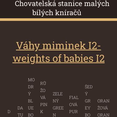
Chovatelská stanice malých
bílých kníračů
Váhy miminek I2-
weights of babies I2
MO
RŮ
DR
ŠED
ŽO
Ý
ZELE
Ý
VÁ
FIAL
BL
NÝ
GR
ORAN
PIN
OVÁ
DA
UE
GREE
EY
ŽOVÁ
D
K
PUR
TU
BO
N
BO
ORAN