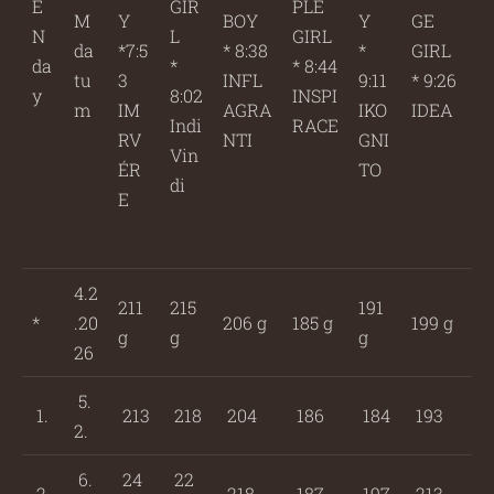
E
GIR
PLE
M
Y
BOY
Y
GE
N
L
GIRL
da
*7:5
* 8:38
*
GIRL
da
*
* 8:44
tu
3
INFL
9:11
* 9:26
y
8:02
INSPI
m
IM
AGRA
IKO
IDEA
Indi
RACE
RV
NTI
GNI
Vin
ÉR
TO
di
E
4.2
211
215
191
*
.20
206 g
185 g
199 g
g
g
g
26
5.
1.
213
218
204
186
184
193
2.
6.
24
22
2.
218
187
197
213