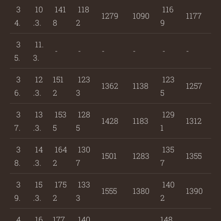
3
10
141
118
116
1279
1090
1177
4.
.3.
8
2
9
3
11.
-
-
-
-
-
-
5.
3.
3
12
151
123
123
1362
1138
1257
6.
.3.
2
3
5
3
13
153
128
129
1428
1183
1312
7.
.3.
5
5
1
3
14
164
130
135
1501
1283
1355
8.
.3.
2
7
7
3
15
175
133
140
1555
1380
1390
9.
.3.
2
3
2
4
16
177
140
148