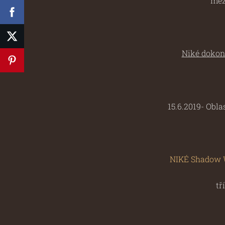
mez
Niké dokonč
15.6.2019- Obl
NIKÉ Shadow 
tř