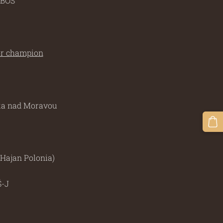
 BOS
ior champion
rka nad Moravou
Hajan Polonia)
Š-J