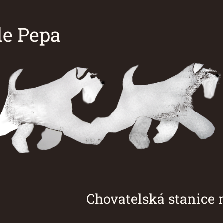
e Pepa
á stanice malých