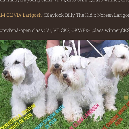
AM OLIVIA Larigosh
: (Blaylock Billy The Kid x Noreen Larigo
 otevřená/open class : V1, VT, ČKŠ, OKV/Ex-1,class winner,ČK