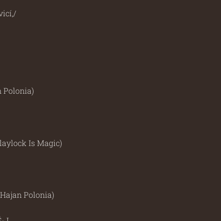
icí,/
 Polonia)
laylock Is Magic)
Hajan Polonia)
Š-J