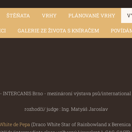
ŠTĚŇATA
VRHY
PLÁNOVANÉ VRHY
V
ICI
GALERIE ZE ŽIVOTA S KNÍRAČEM
POVÍDÁM
 - INTERCANIS Brno - mezinároní výstava psů/internationa
rozhodčí/ judge : Ing. Matyáš Jaroslav
White de Pepa
(Draco White Star of Rainbowland x Berenica 