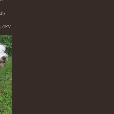
sh)
Š, OKV