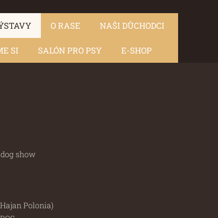
ÝSTAVY
O RASE
NAŠI DŮCHODCI
E SI
SALÓN PRO PSY
E-SHOP
l dog show
Hajan Polonia)