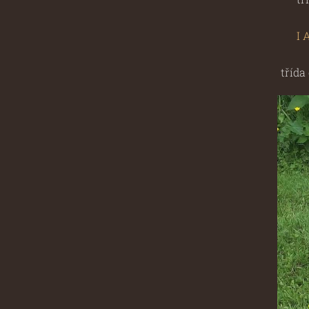
I 
třída