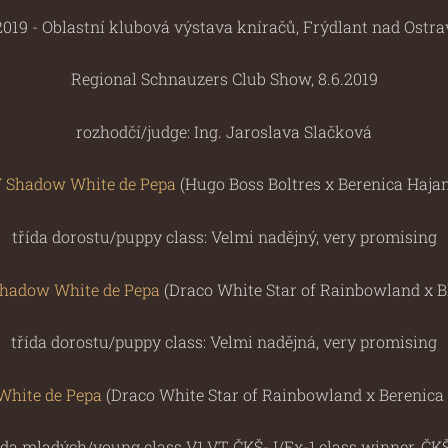
2019 - Oblastní klubová výstava kníračů, Frýdlant nad Ostrav
Regional Schnauzers Club Show, 8.6.2019
rozhodčí/judge: Ing. Jaroslava Slačková
Shadow White de Pepa
(Hugo Boss Boltres x Berenica Hajan
třída dorostu/puppy class: Velmi nadějný, very promising
adow White de Pepa
(Draco White Star of Rainbowland x B
třída dorostu/puppy class: Velmi nadějná, very promising
White de Pepa
(Draco White Star of Rainbowland x Berenica 
ída mladých/young class V1,VT, ČKŠ-J/Ex-1,class winner, ČK