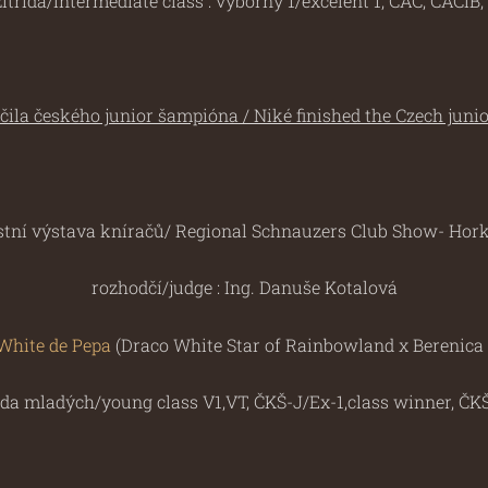
itřída/
intermediate class
: výborný 1/excelent 1, CAC, CACIB,
ila českého junior šampióna / Niké finished the Czech jun
astní výstava kníračů/ Regional Schnauzers Club Show- Ho
rozhodčí/judge : Ing. Danuše Kotalová
White de Pepa
(Draco White Star of Rainbowland x Berenica 
ída mladých/young class V1,VT, ČKŠ-J/Ex-1,class winner, ČK