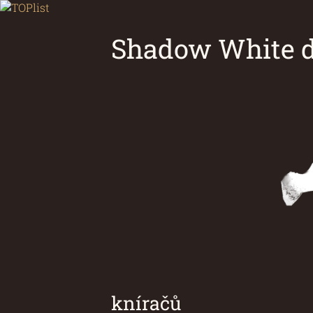
Shadow White d
Chovatelsk
kníračů