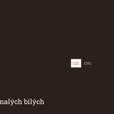
CZE
ENG
 bílých