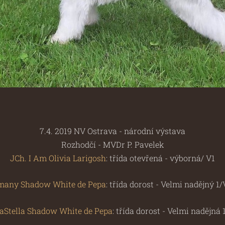
7.4. 2019 NV Ostrava
- národní výstava
Rozhodčí - MVDr P. Pavelek
JCh. I Am Olivia Larigosh
: třída otevřená - výborná/ V1
many Shadow White de Pepa
: třída dorost - Velmi nadějný 1
aStella Shadow White de Pepa
:
třída dorost
- Velmi nadějná 