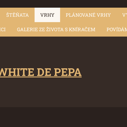
ŠTĚŇATA
VRHY
PLÁNOVANÉ VRHY
V
ICI
GALERIE ZE ŽIVOTA S KNÍRAČEM
POVÍDÁM
WHITE DE PEPA