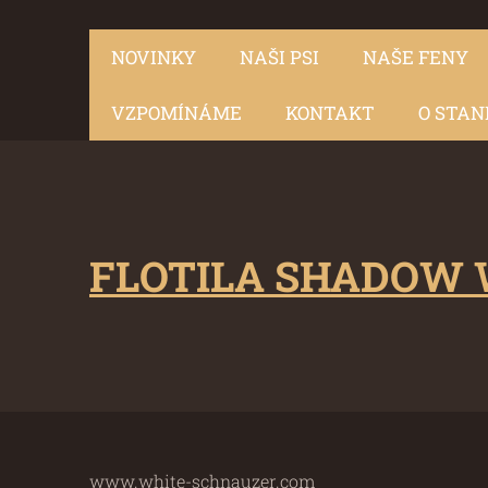
NOVINKY
NAŠI PSI
NAŠE FENY
VZPOMÍNÁME
KONTAKT
O STAN
FLOTILA SHADOW 
www.white-schnauzer.com