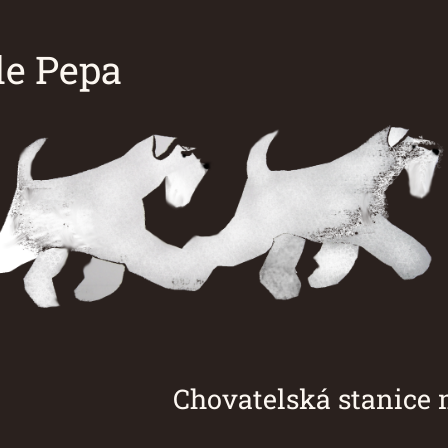
e Pepa
á stanice malých