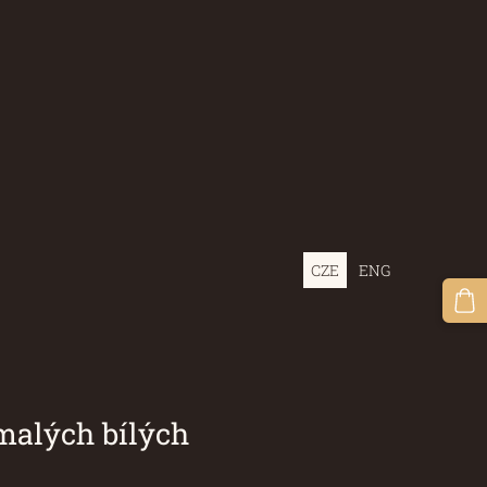
CZE
ENG
 bílých