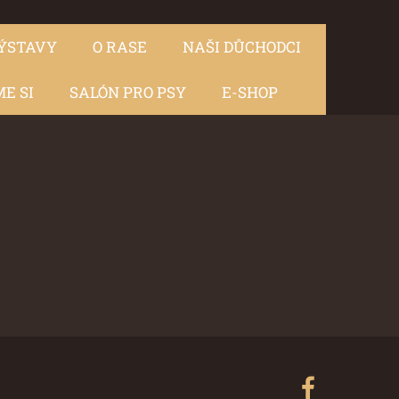
ÝSTAVY
O RASE
NAŠI DŮCHODCI
E SI
SALÓN PRO PSY
E-SHOP