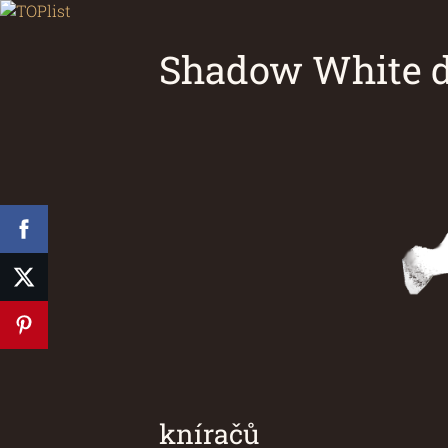
Shadow White d
Chovatelsk
kníračů