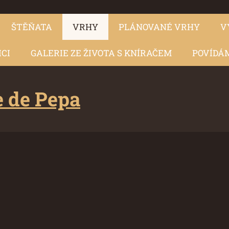
ŠTĚŇATA
VRHY
PLÁNOVANÉ VRHY
V
ICI
GALERIE ZE ŽIVOTA S KNÍRAČEM
POVÍDÁM
 de Pepa