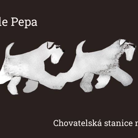
e Pepa
á stanice malých