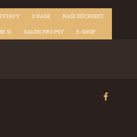
ÝSTAVY
O RASE
NAŠI DŮCHODCI
E SI
SALÓN PRO PSY
E-SHOP