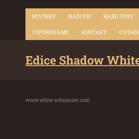
NOVINKY
NAŠI PSI
NAŠE FENY
VZPOMÍNÁME
KONTAKT
O STAN
Edice Shadow White
www.white-schnauzer.com