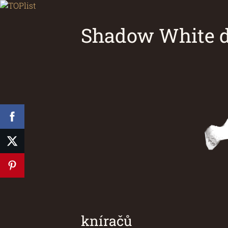
Shadow White d
Chovatelsk
kníračů