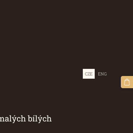
CZE
ENG
 bílých