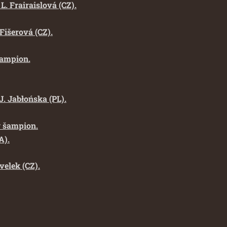
. Frairaislová (CZ).
Fišerová (CZ).
šampion.
J. Jabłońska (PL).
ý šampion.
A).
velek (CZ).