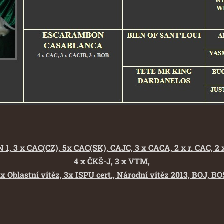
VN 1, 3 x CAC(CZ), 5x CAC(SK), CAJC, 3 x CACA, 2 x r. CAC, 2 
4 x ČKŠ-J, 3 x VTM,
2 x Oblastní vítěz, 3x ISPU cert., Národní vítěz 2013, BOJ, 