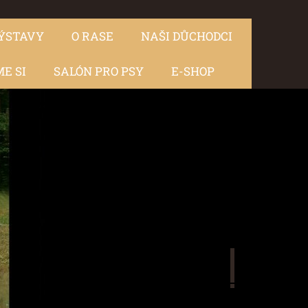
ÝSTAVY
O RASE
NAŠI DŮCHODCI
E SI
SALÓN PRO PSY
E-SHOP