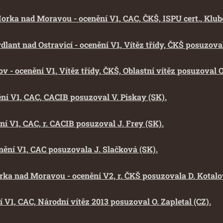
Horka nad Moravou - ocenění V1, CAC, ČKŠ, ISPU cert., Klub
dlant nad Ostravicí - ocenění V1, Vítěz třídy, ČKŠ posuzoval
 - ocenění V1, Vítěz třídy, ČKŠ, Oblastní vítěz posuzoval O.
ění V1, CAC, CACIB posuzoval V. Piskay (SK).
ní V1, CAC, r. CACIB posuzoval J. Frey (SK).
enění V1, CAC posuzovala J. Slačková (SK).
rka nad Moravou - ocenění V2, r. ČKŠ posuzovala D. Kotalo
 V1, CAC, Národní vítěz 2013 posuzoval O. Zapletal (CZ).