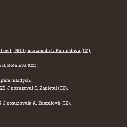
 cert., BOJ posuzovala L. Fairaislová (CZ).
 D. Kotalová (CZ).
mpion mladých.
KŠ-J posuzoval O. Zapletal (CZ).
Š-J posuzovala A. Zaoralová (CZ).