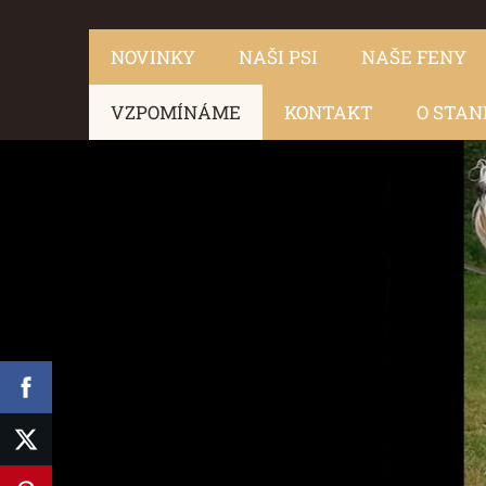
NOVINKY
NAŠI PSI
NAŠE FENY
VZPOMÍNÁME
KONTAKT
O STAN