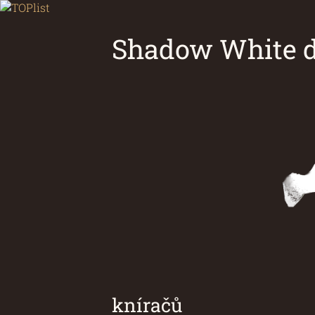
Shadow White d
Chovatelsk
kníračů