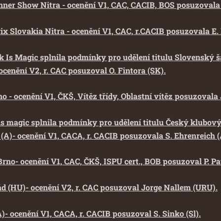
ner Show Nitra - ocenění V1, CAC, CACIB, BOS posuzovala L
x Slovakia Nitra - ocenění V1, CAC, r.CACIB posuzovala E. 
k Is Magic splnila podmínky pro udělení titulu Slovenský 
ocenění V2, r. CAC posuzoval O. Fintora (SK).
o - ocenění V1, ČKŠ, Vítěz třídy, Oblastní vítěz posuzovala 
is magic splnila podmínky pro udělení titulu Český klubov
(A)- ocenění V1, CACA, r. CACIB posuzovala S. Ehrenreich (
 Brno- ocenění V1, CAC, ČKŠ, ISPU cert., BOB posuzoval P. Pa
ád (HU)- ocenění V2, r. CAC posuzoval Jorge Nallem (URU).
)- ocenění V1, CACA, r. CACIB posuzoval S. Sinko (Sl).