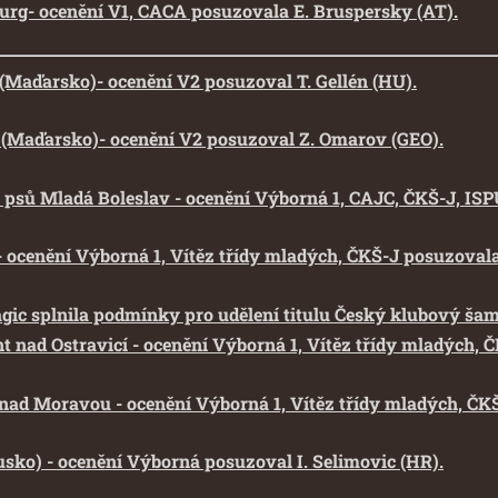
urg- ocenění V1, CACA posuzovala E. Bruspersky (AT).
(Maďarsko)- ocenění V2 posuzoval T. Gellén (HU).
 (Maďarsko)- ocenění V2 posuzoval Z. Omarov (GEO).
a psů Mladá Boleslav - ocenění Výborná 1, CAJC, ČKŠ-J, ISPU
- ocenění Výborná 1, Vítěz třídy mladých, ČKŠ-J posuzovala
agic splnila podmínky pro udělení titulu Český klubový ša
t nad Ostravicí - ocenění Výborná 1, Vítěz třídy mladých, Č
 nad Moravou - ocenění Výborná 1, Vítěz třídy mladých, ČK
usko) - ocenění Výborná posuzoval I. Selimovic (HR).