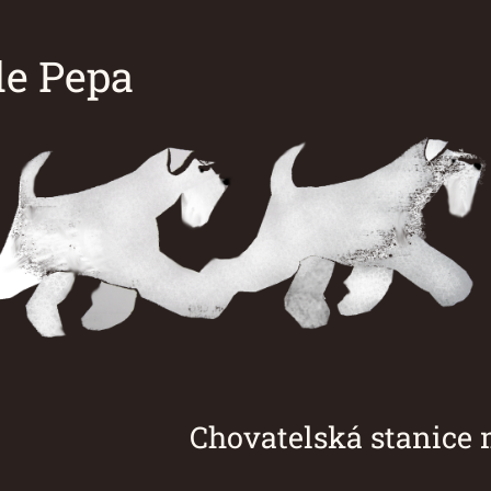
e Pepa
á stanice malých