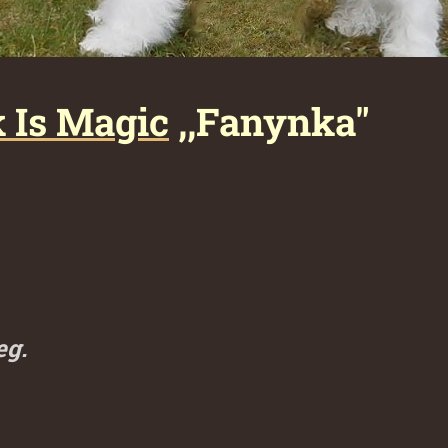
k Is Magic
,,Fanynka"
eg.