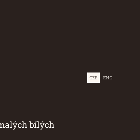
CZE
ENG
 bílých