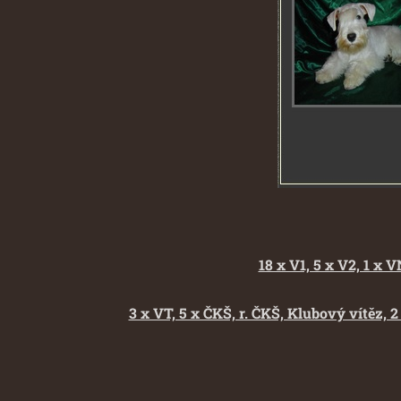
18 x V1, 5 x V2, 1 x 
3 x VT, 5 x ČKŠ, r. ČKŠ, Klubový vítěz, 