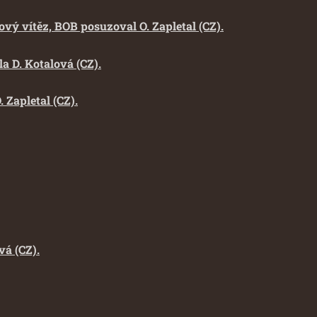
ový vítěz, BOB posuzoval O. Zapletal (CZ).
a D. Kotalová (CZ).
 Zapletal (CZ).
vá (CZ).