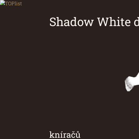
Shadow White d
Chovatelsk
kníračů