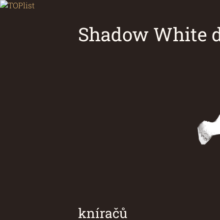
Shadow White d
Chovatelsk
kníračů