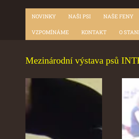
NOVINKY
NAŠI PSI
NAŠE FENY
VZPOMÍNÁME
KONTAKT
O STAN
Mezinárodní výstava psů IN