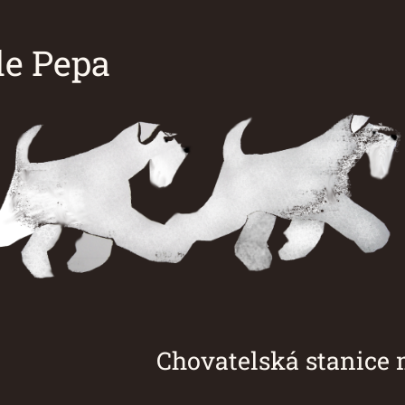
e Pepa
á stanice malých