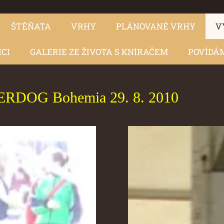
ŠTĚŇATA
VRHY
PLÁNOVANÉ VRHY
V
ICI
GALERIE ZE ŽIVOTA S KNÍRAČEM
POVÍDÁM
TERDOG Bohemia 29. 8. 2010