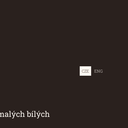
CZE
ENG
 bílých